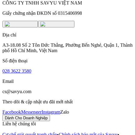
CÔNG TY TNHH SAVYU VIỆT NAM
Giấy chứng nhận ĐKDN số 0315406998
Địa chỉ
A3-18.08 Số 2 Tôn Đức Thắng, Phường Bến Nghé, Quận 1, Thành
phố Hồ Chí Minh, Việt Nam
Số điện thoại
028 3622 3580
Email
cs@savyu.com
Theo dõi & cập nhật ưu đãi mới nhất
Facebook
Messenger
Instagram
Zalo
Dành Cho Doanh Nghiệp
Liên hệ chúng tôi
Cơ chế giải quyết tranh chấp
•
Chính sách bảo mật của Savyu
•