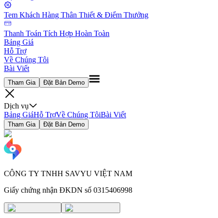
Tem Khách Hàng Thân Thiết & Điểm Thưởng
Thanh Toán Tích Hợp Hoàn Toàn
Bảng Giá
Hỗ Trợ
Về Chúng Tôi
Bài Viết
Tham Gia
Đặt Bản Demo
Dịch vụ
Bảng Giá
Hỗ Trợ
Về Chúng Tôi
Bài Viết
Tham Gia
Đặt Bản Demo
CÔNG TY TNHH SAVYU VIỆT NAM
Giấy chứng nhận ĐKDN số 0315406998