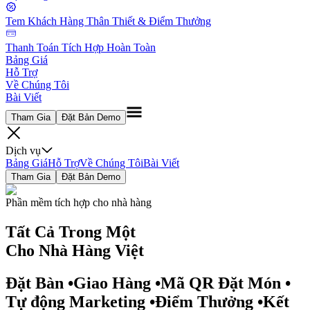
Tem Khách Hàng Thân Thiết & Điểm Thưởng
Thanh Toán Tích Hợp Hoàn Toàn
Bảng Giá
Hỗ Trợ
Về Chúng Tôi
Bài Viết
Tham Gia
Đặt Bản Demo
Dịch vụ
Bảng Giá
Hỗ Trợ
Về Chúng Tôi
Bài Viết
Tham Gia
Đặt Bản Demo
Phần mềm tích hợp cho nhà hàng
Tất Cả
Trong Một
Cho Nhà Hàng Việt
Đặt Bàn
•
Giao Hàng
•
Mã QR Đặt Món
•
Tự động Marketing
•
Điểm Thưởng
•
Kết